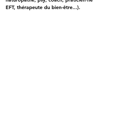
EFT, thérapeute du bien-être...).
Si tu as besoin de contacts, écris-moi 
et je t'en partagerai avec joie.
Voir tout
Posts récents