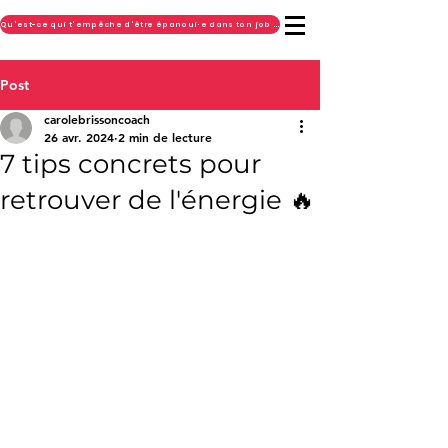
Qu'est-ce qui t'empêche d'être épanoui·e dans ton job ? FAIS LE TEST GRATUIT !
Post
carolebrissoncoach
26 avr. 2024
2 min de lecture
7 tips concrets pour
retrouver de l'énergie 🔥