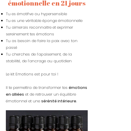
émotionnelle en 21 jours
Tu es émotif·ve ou hypersensible
Tu es une véritable éponge émotionnelle
Tu aimerais reconnaitre et exprimer
sereinement tes émotions
Tu as besoin de faire la paix avec ton
passé
Tu cherches de l’apaisement, de la
stabilité, de l’ancrage au quotidien
Le kit Emotions est pour toi !
Il te permettra de transformer tes
émotions
en alliées
et de retrouver un équilibre
émotionnel et une
sérénité intérieure
.