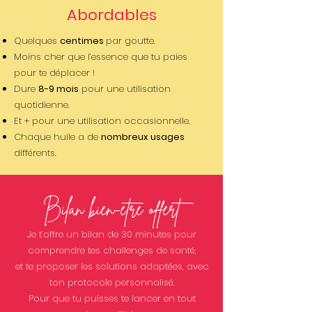
Abordables
Quelques
centimes
par goutte.
Moins cher que l’essence que tu paies
pour te déplacer !
Dure
8-9 mois
pour une utilisation
quotidienne.
Et + pour une utilisation occasionnelle.
Chaque huile a de
nombreux usages
différents.
Bilan bien-être offert
​Je t’offre un bilan de 30 minutes pour
comprendre tes challenges de santé,
et te proposer les solutions adaptées, avec
ton protocole personnalisé.
Pour que tu puisses te lancer en tout