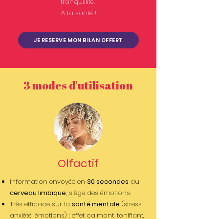
tranquillité. ​
A ta santé !
JE RESERVE MON BILAN OFFERT
3 modes d'utilisation
Olfactif
Information envoyée en
30 secondes
au
cerveau limbique
, siège des émotions.
Très efficace sur la
santé mentale
(stress,
anxiété, émotions) : effet
calmant, tonifiant,