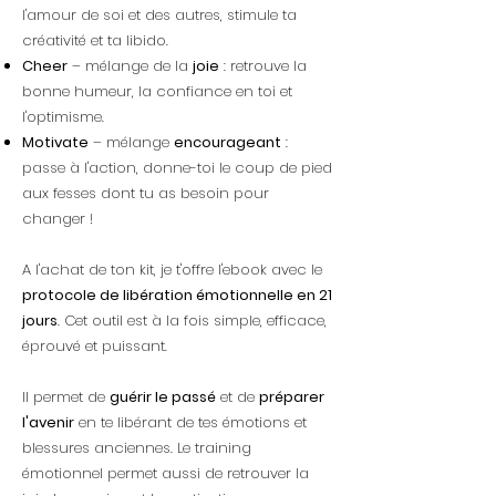
l'amour de soi et des autres, stimule ta
créativité et ta libido.
Cheer
– mélange de la
joie
: retrouve la
bonne humeur, la confiance en toi et
l'optimisme.
Motivate
– mélange
encourageant
:
passe à l'action, donne-toi le coup de pied
aux fesses dont tu as besoin pour
changer !
A l'achat de ton kit, je t'offre l'ebook avec le
protocole de libération émotionnelle en 21
jours
. Cet outil est à la fois simple, efficace,
éprouvé et puissant.
Il permet de
guérir le passé
et de
préparer
l'avenir
en te libérant de tes émotions et
blessures anciennes. Le training
émotionnel permet aussi de retrouver la