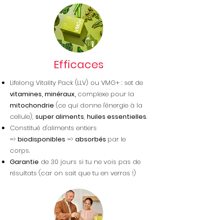
Efficaces
Lifelong Vitality Pack (LLV) ou VMG+ : set de
vitamines, minéraux,
complexe pour la
mitochondrie
(ce qui donne l'énergie à la
cellule),
super aliments
,
huiles essentielles
.
Constitué d'aliments entiers
=>
biodisponibles
=>
absorbés
par le
corps.
Garantie
de 30 jours si tu ne vois pas de
résultats (car on sait que tu en verras !)