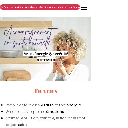
Qu'est-ce qui t'empêche d'être épanoui·e dans ton job ? FAIS LE TEST GRATUIT !
Accompagnement
en santé naturelle
Sens, énergie & sérénité
au travail
Tu veux
Retrouver ta pleine
vitalité
et ton
énergie
.
.
Gérer ton trop plein d'
émotions
Calmer l'ébullition mentale, le flot incessant
de
pensées
.