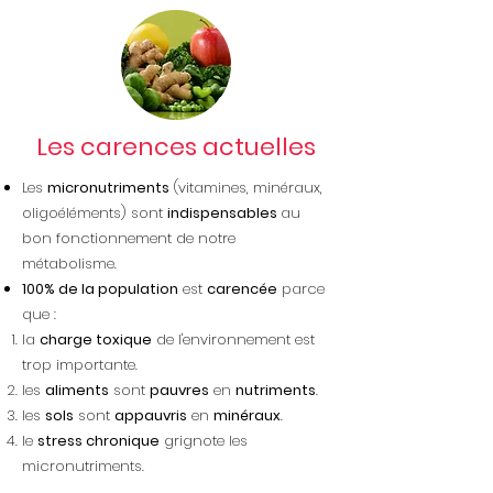
Les carences actuelles
Les
micronutriments
(vitamines, minéraux,
oligoéléments) sont
indispensables
au
bon fonctionnement de notre
métabolisme.
100% de la population
est
carencée
parce
que :
la
charge toxique
de l'environnement est
trop importante.
les
aliments
sont
pauvres
en
nutriments
.
les
sols
sont
appauvris
en
minéraux
.
le
stress chronique
grignote les
micronutriments.